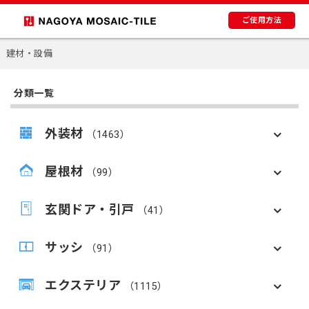
ご使用方法
建材・設備
分類一覧
外装材
（1463）
屋根材
（99）
玄関ドア・引戸
（41）
サッシ
（91）
エクステリア
（1115）