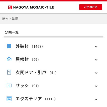
ご使用方法
建材・設備
分類一覧
外装材
（1463）
屋根材
（99）
玄関ドア・引戸
（41）
サッシ
（91）
エクステリア
（1115）