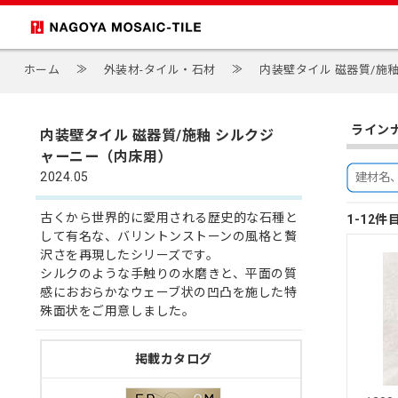
ホーム
≫
外装材-タイル・石材
≫
内装壁タイル 磁器質/施
ライン
内装壁タイル 磁器質/施釉 シルクジ
ャーニー（内床用）
2024.05
古くから世界的に愛用される歴史的な石種と
1-12件
して有名な、バリントンストーンの風格と贅
沢さを再現したシリーズです。
シルクのような手触りの水磨きと、平面の質
感におおらかなウェーブ状の凹凸を施した特
殊面状をご用意しました。
掲載カタログ