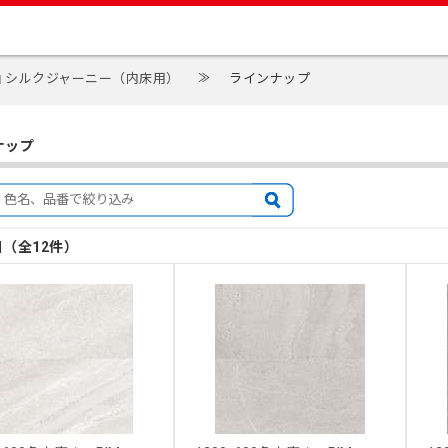
釉 シルクジャーニー（内床用）
≫
ラインナップ
ナップ
目（全12件）