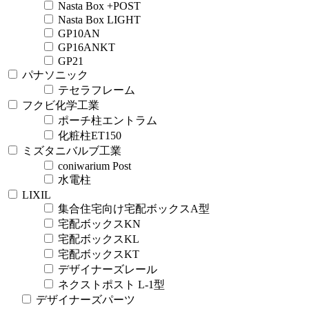
Nasta Box +POST
Nasta Box LIGHT
GP10AN
GP16ANKT
GP21
パナソニック
テセラフレーム
フクビ化学工業
ポーチ柱エントラム
化粧柱ET150
ミズタニバルブ工業
coniwarium Post
水電柱
LIXIL
集合住宅向け宅配ボックスA型
宅配ボックスKN
宅配ボックスKL
宅配ボックスKT
デザイナーズレール
ネクストポスト L-1型
デザイナーズパーツ