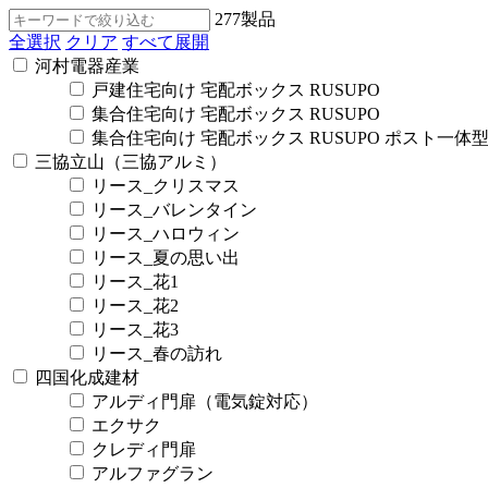
277
製品
全選択
クリア
すべて展開
河村電器産業
戸建住宅向け 宅配ボックス RUSUPO
集合住宅向け 宅配ボックス RUSUPO
集合住宅向け 宅配ボックス RUSUPO ポスト一体
三協立山（三協アルミ）
リース_クリスマス
リース_バレンタイン
リース_ハロウィン
リース_夏の思い出
リース_花1
リース_花2
リース_花3
リース_春の訪れ
四国化成建材
アルディ門扉（電気錠対応）
エクサク
クレディ門扉
アルファグラン