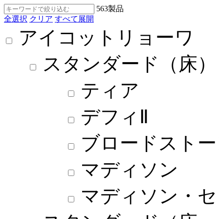
563
製品
全選択
クリア
すべて展開
アイコットリョーワ
スタンダード（床）
ティア
デフィⅡ
ブロードストー
マディソン
マディソン・セ