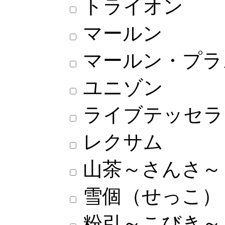
トライオン
マールン
マールン・プラ
ユニゾン
ライブテッセラ
レクサム
山茶～さんさ～
雪個（せっこ）
粉引～こびき～